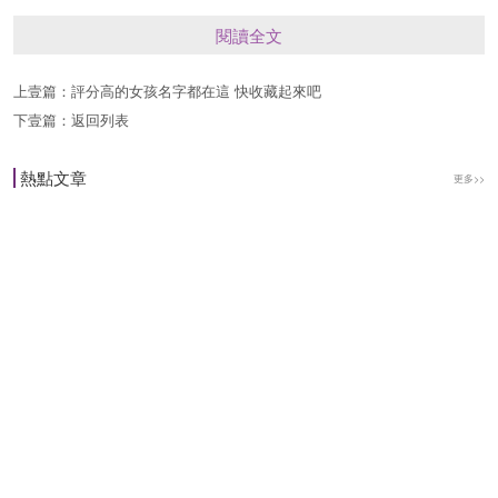
整個名字讀起來需要讓人覺得有一種抑揚頓挫的感
閱讀全文
覺的，名字需要有聲調的變化的，這樣名字讀起來
上壹篇：
評分高的女孩名字都在這 快收藏起來吧
才會是通順的。
下壹篇：
返回列表
組合法起名：現在有很多傢長在給男孩取名的時候
熱點文章
更多>>
都會選擇一些寓意特別美好的字眼來進行搭配，這
樣也可以組合成一個好的名字的，在中國的漢字中
其實也可以是博大精深的，要知道每個漢子都是有
自己獨特的含義的，而且寓意好的字有很多，要選
擇適合自己男孩的還真是不容易，但是可以將這些
字組合成一個詞，這樣寓意會更加的好。
男孩姓楊叫什麼名字好聽