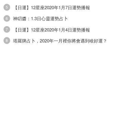
沒什麼經濟實力選擇項目。健康方面運勢普通，靜
【日運】12星座2020年1月7日運勢播報
5
養為宜。
神叨醬：1.3日心靈運勢占卜
6
射手座
【日運】12星座2020年1月4日運勢播報
7
塔羅牌占卜，2020年一月裡你將會遇到啥好運？
8
射手座今日運勢稍好，工作、生活中你能遇到一個
較為可靠的夥伴一起共事。感情方面運勢尚佳，親
密關系中你的另一半是個較為老實、溫柔的伴侶，
你和他/她在一起時會感覺特別有安全感，很少擔心
什麼事。事業方面運勢還好，工作中能有專業水平
不錯的夥伴一起和你共事，你能從中學到不少好經
驗。財運方面運勢尚可，投資理財方面計劃性比較
強，不太願意做什麼臨時性改變。健康方面運勢一