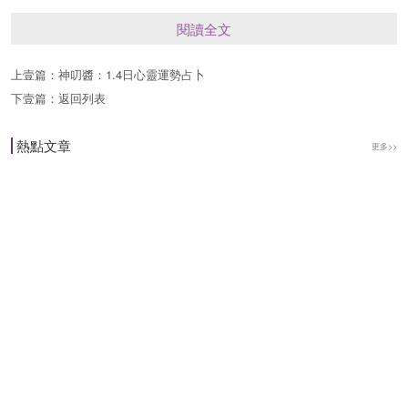
時候別灰心，要相信自己還是有能力解決的。感情
閱讀全文
方面運勢還好，你也許會感覺親密關系中自己付出
上壹篇：
神叨醬：1.4日心靈運勢占卜
的多，心裡面有些很不平衡，但實際上你的伴侶還
下壹篇：
返回列表
是很認可自己的。事業方面運勢尚可，工作中出現
些小失誤不要怕，及時彌補就好，千萬別愣著不
熱點文章
更多>>
動。財運方面運勢一般，投資理財方面可能有點損
失，好在還不算嚴重。健康方面運勢平平，多給自
己點積極的心理暗示為好。
雙子座
雙子座今日運勢普通，工作、生活中總是走捷徑的
話要小心馬失前蹄。感情方面運勢一般，親密關系