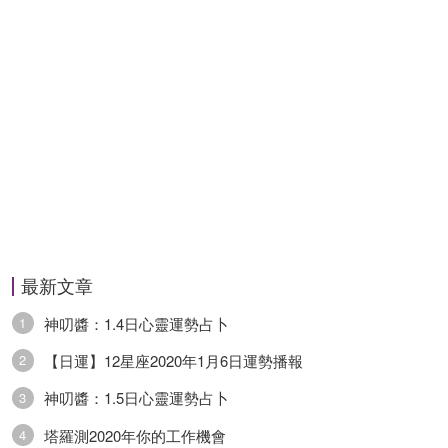
任務交給你負責。財運方面運勢普通，投資理財方
面較為保守，不太願意冒什麼風險。健康方面運勢
平平，適當活動為宜。
天蠍座
天蠍座今日運勢稍弱，你會覺得自己手上的資源有
限，做什麼都很難施展開。感情方面運勢一般，你
和伴侶之間不太容易能夠達成一致，很難勁往一處
最新文章
使。事業方面運勢較弱，工作中你面對的現狀也許
神叨醬：1.4日心靈運勢占卜
1
是可運用資源比較貧瘠的狀態，多是情況下想要做
【日運】12星座2020年1月6日運勢播報
2
好事情必須要自力更生才行，沒什麼你能依靠的人
神叨醬：1.5日心靈運勢占卜
3
或是機構。財運方面運勢稍弱，投資理財方面幾乎
塔羅測2020年你的工作機會
4