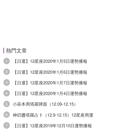
般，多外出活動即可。
摩羯座
摩羯座今日運勢平平，當下你的心情會稍微穩定一
點，不再覺得很低落瞭。感情方面運勢一般，你和
熱門文章
伴侶之間的親密關系會變得好瞭一點，兩人相處也
【日運】12星座2020年1月5日運勢播報
1
會感覺更加舒服、隨便一點。事業方面運勢還好，
【日運】12星座2020年1月6日運勢播報
2
工作中你的信心將有所恢復，不再消沉瞭，正視自
【日運】12星座2020年1月7日運勢播報
3
己的問題會有助你提高專業能力。財運方面運勢平
【日運】12星座2020年1月4日運勢播報
4
平，投資理財方面膽子不大，總是擔心會遇到什麼
小巫本周塔羅牌面（12.09-12.15）
5
損失，不太敢做什麼。健康方面運勢普通，保持積
神叨醬塔羅占卜（12.9-12.15）12星座周運
6
極、樂觀的心態最重要。
【日運】12星座2019年12月10日運勢播報
7