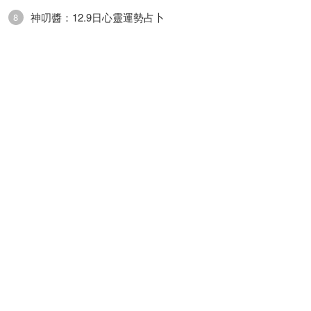
水瓶座
神叨醬：12.9日心靈運勢占卜
8
水瓶座今日運勢普通，你可能需要在工作、生活中
面對比較情緒化的人。感情方面運勢稍弱，你的伴
侶有點神經質，不是那種心理承受能力很強的人，
你要是訴苦太多的話，負面消息會影響到他/她。事
業方面運勢一般，工作中難免遇到做事有點拖拖拉
拉、嘀嘀咕咕的人，還是要寬容相待為好。財運方
面運勢平平，投資理財方面不要憑心情做決定，多
理性看問題為宜。健康方面運勢一般，內心盡量放
輕松別緊張。
雙魚座