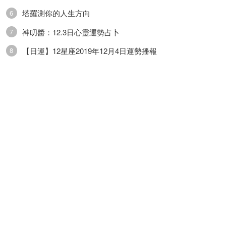
塔羅測你的人生方向
6
巨蟹座
神叨醬：12.3日心靈運勢占卜
7
正位聖杯三、 正位權杖三
【日運】12星座2019年12月4日運勢播報
8
逆位月亮、逆位寶劍十
事業：你在工作上的能力很強，但有時你的自我感
覺過於良好，可能不容易意識到自己過於強勢的問
題，如果可以試著把態度軟下來，對你的發展將會
有很大的幫助。
學業：最近偏科情況會異常明顯，這個現象暴露出
瞭你對知識的理解，還不夠到位。不妨來一波瘋狂
做題之類的魔鬼訓練，讓不懂的問題變得越來越