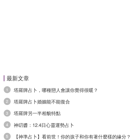
能聊得來的人。建議要認真對待，勿要錯過瞭。
戀愛(有伴)：你將會成為一個成熟的人，能夠給予
伴侶感情上積極的支持，彼此在一起能夠共同成
長、互相滋養。學會信任和依賴你的伴侶，你也會
迎來安全感和踏實的幸福。
財運錦囊：這是相當利財的時間段，財源滾滾，金
最新文章
錢可能自動送上門，你身邊也會出現，各種新的入
塔羅牌占卜，哪種戀人會讓你覺得很暖？
1
財途徑供你挑選。
塔羅牌占卜婚姻能不能復合
2
塔羅牌另一半相貌特點
3
幸運色：孔雀綠;
神叨醬：12.4日心靈運勢占卜
4
開運物：襪子
【神準占卜】看前世！你的孩子和你有著什麼樣的緣分？
5