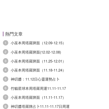
少。
桃花(單身)：最近這段時間，你貌似得到瞭很多人
的愛慕，但實際上卻頗有一場空的感覺，因為苦苦
熱門文章
尋覓卻無法找到，自己想要的愛人，這一切讓你感
小巫本周塔羅牌面（12.09-12.15）
1
到心灰意冷。
小巫本周塔羅牌面(12.02-12.08)
2
小巫本周塔羅牌面（11.25-12.01）
3
戀愛(有伴)：這段時期在感情上，很容易牽扯到財
小巫本周塔羅牌面（11.18-11.24）
務問題。很多人在這一期間喜歡給另一半買單，變
4
得比較大方，或者說更多時候，用紅包來表達自己
神叨醬：11.12日心靈運勢占卜
5
的感情，這是讓你感覺有價值感的一周。
竹貓星球本周塔羅周運11.11-11.17
6
小巫本周塔羅牌面（11.11-11.17）
7
財運錦囊：最近財運不錯，你已經開始播撒財富的
神叨醬塔羅牌占卜11.11-11.17日周運
8