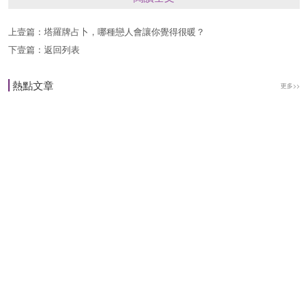
桃花(單身)：最近這段時間，想被人愛的心情已經
上壹篇：
塔羅牌占卜，哪種戀人會讓你覺得很暖？
無法再壓抑下去瞭，但你同時又擔心自己是不值得
下壹篇：
返回列表
被愛的。這樣的心情可能會讓想關心你的人，摸不
熱點文章
著頭腦該如何去做。你要學會相信每個人，其實都
更多>>
有愛與被愛的權利。理智雖好，但愛情有時更需要
沖動一下。
戀愛(有伴)：最近你在感情中，可能面臨著兩難的
抉擇。是努力工作給傢庭帶來豐厚的物質生活，還
是多陪伴另一半，讓對方擁有安全感呢?我想你必
須學著平衡這方面的問題。做到事業和感情兼顧，
才能迎來事業愛情雙豐收。