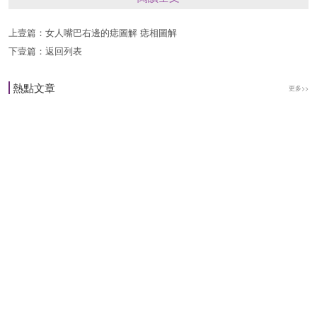
前緣的戀人，其在掌心相同的位置上會有一顆模樣
相同的痣，有痣為記，相約來生再續前緣。這是前
上壹篇：
女人嘴巴右邊的痣圖解 痣相圖解
下壹篇：
返回列表
世相愛的人為瞭今生相遇，在奈何橋上做下的紀
念。掌心痣是前世戀人落在你手中的眼淚幻化而
熱點文章
更多>>
成，約定生生世世不要忘卻彼此。如果兩手相貼合
時，兩顆痣完全重合，或者平行對稱著一左一右，
那這相遇的兩人這輩子一定會結為夫妻。
上面提到的是痣長在手掌心位置上的含義，那麼痣
在手掌其他位置的命運又是如何的呢？
1.靠近手腕的痣代表會比較辛勞，甚至要承擔傢
計。