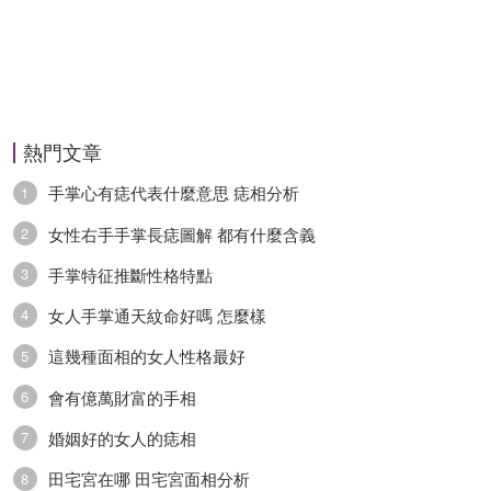
熱門文章
手掌心有痣代表什麼意思 痣相分析
1
女性右手手掌長痣圖解 都有什麼含義
2
手掌特征推斷性格特點
3
女人手掌通天紋命好嗎 怎麼樣
4
這幾種面相的女人性格最好
5
會有億萬財富的手相
6
婚姻好的女人的痣相
7
田宅宮在哪 田宅宮面相分析
8