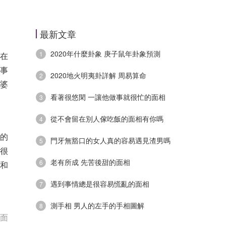
最新文章
2020年什麼卦象 庚子鼠年卦象預測
1
在
事
2020地火明夷卦詳解 周易算命
2
婆
看著很悠閑 一讓他做事就很忙的面相
3
從不會留在別人傢吃飯的面相有你嗎
4
的
門牙無豁口的女人真的容易遇見渣男嗎
5
很
老有所成 先苦後甜的面相
6
和
遇到事情總是很容易慌亂的面相
7
測手相 男人的左手的手相圖解
8
面