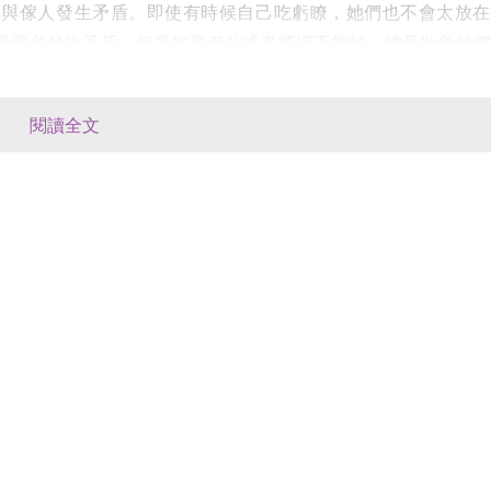
會與傢人發生矛盾。即使有時候自己吃虧瞭，她們也不會太放在
量避免發生矛盾。但是如果老公或者婆婆不夠好，總是欺負她們
閱讀全文