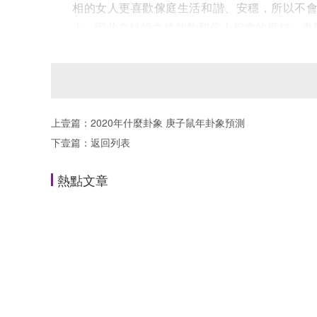
相的女人更喜歡傢庭生活和諧、安穩，所以不
上，因此在結婚之後能夠和傢人相處的很好，盡
時間久瞭，她們也會憤怒，從而破壞傢庭和諧。
上壹篇：
2020年什麼卦象 庚子鼠年卦象預測
下壹篇：
返回列表
熱點文章