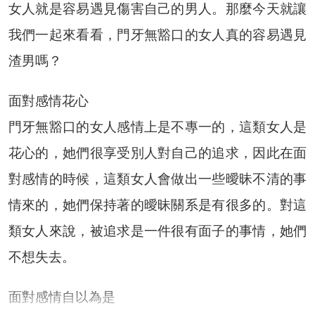
女人就是容易遇見傷害自己的男人。那麼今天就讓
我們一起來看看，門牙無豁口的女人真的容易遇見
渣男嗎？
面對感情花心
門牙無豁口的女人感情上是不專一的，這類女人是
花心的，她們很享受別人對自己的追求，因此在面
對感情的時候，這類女人會做出一些曖昧不清的事
情來的，她們保持著的曖昧關系是有很多的。對這
類女人來說，被追求是一件很有面子的事情，她們
不想失去。
面對感情自以為是