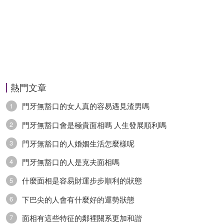
熱門文章
門牙無豁口的女人真的容易遇見渣男嗎
1
門牙無豁口會是極貴面相嗎 人生發展順利嗎
2
門牙無豁口的人婚姻生活怎麼樣呢
3
門牙無豁口的人是克夫面相嗎
4
什麼面相是容易財運步步順利的狀態
5
下巴尖的人會有什麼好的運勢狀態
6
面相有這些特征的鄰裡關系更加和諧
7