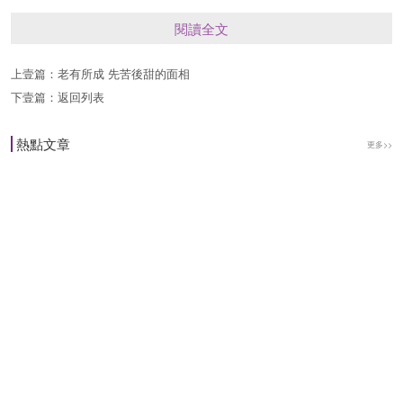
門牙無豁口的女人覺得自己是可以很好的控制住感
閱讀全文
情的，因此在面對感情的時候是容易自以為是的。
這類女人覺得自己可以絕對的控制住對方的，也因
上壹篇：
老有所成 先苦後甜的面相
下壹篇：
返回列表
為這樣的自以為是，這類女人給伴侶帶來的傷害還
是挺多的，隻是她們自己並沒有察覺而已，不懂得
熱點文章
更多>>
珍惜。
喜歡甜言蜜語
門牙無豁口的女人是抵擋不住甜言蜜語的誘惑的，
也許對方沒有做多少愛她們的事情， 但是隻要對方
嘴上說瞭，這類女人就會當成是真的瞭。這類女人
說白瞭就是好哄騙的，渣男一貫的伎倆真是她們很
喜歡的，這類女人被渣男盯上也不是什麼奇怪的事