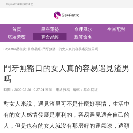
Sayastro星相說歡迎您
首頁
星座運勢
命理風水
生肖配對
塔羅紫薇
算命易經
親算命名
Sayastro星相說
>
算命易經
>
門牙無豁口的女人真的容易遇見渣男嗎
門牙無豁口的女人真的容易遇見渣男
嗎
時間：2020-02-26 10:27:01 來源：網絡投稿 編輯：算命易經
對女人來說，遇見渣男可不是什麼好事情，生活中
有的女人感情發展是順利的，容易遇見適合自己的
人，但是也有的女人就沒有那麼好的運氣瞭，這類