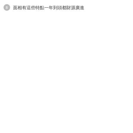
面相有這些特點一年到頭都財源廣進
8