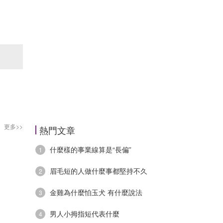
自
放
更多>>
熱門文章
什麼樣的事業線算是“長偏”
1
眉毛短的人做什麼事都堅持不久
2
金雞為什麼怕玉犬 有什麼說法
3
男人小拇指短代表什麼
4