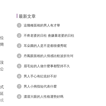
最新文章
這幾種面相的男人有才華
1
不疼老婆的日柱 會嫌棄老婆的日柱
2
位
個簡
耳朵圓的人是不是都很優秀呢
3
丹鳳眼面相的人情感比較波折坎坷
4
以沒
眉毛短的人做什麼事都堅持不久
5
公
男人手心有紅痣好不好
6
男人小拇指短代表什麼
正式
7
延
濃眉大眼的人性格運勢好嗎
8
或