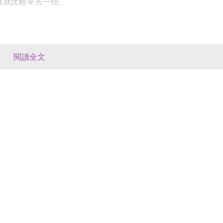
展就比較辛苦一些。
個人的工作狀態，以及未來的事業發展情況，但每個人都有屬於
越好，但也可能會因為事業運勢不佳，而越做越糟糕，最終隻能
閱讀全文