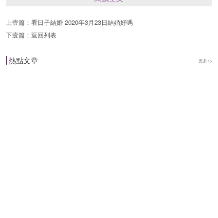
上壹篇：
看日子結婚 2020年3月23日結婚好嗎
從今天的黃歷來看，宜中標明瞭結婚，因此今天適
下壹篇：
返回列表
合結婚。
熱點文章
更多>>
今日卦象：坤為地（坤卦）柔順伸展 上上卦
【象曰】：肥羊失群入山崗，餓虎逢之把口張，適
口充腸心歡喜，卦若占之大吉昌。這個卦是同卦
（下坤上坤）相疊，陰性。象征地（與乾卦相
反），順從天。承載萬物，伸展無窮無盡。坤卦以
雌馬為象征，表明地道生育撫養萬物，而又依天順
時，性情溫順。它以“先迷後得”證明“坤”順從“乾”，
依隨“乾”，才能把握正確方向，遵循正道，獲取吉
利。