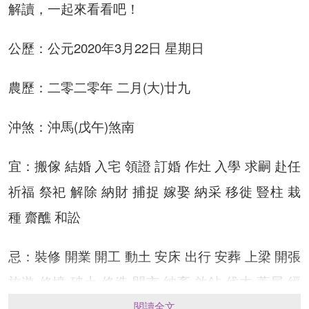
解讀，一起來看看吧！
公歷：公元2020年3月22日 星期日
農歷：二零二零年 二月(大)廿九
沖煞：沖馬(戊午)煞南
宜：搬傢 結婚 入宅 領證 訂婚 作灶 入學 求嗣 赴任
祈福 祭祀 解除 納財 捕捉 嫁娶 納采 移徙 豎柱 栽
種 齋醮 和訟
忌：裝修 開業 開工 動土 安床 出行 安葬 上梁 開張
旅遊 修墳 破土 修造 開市 納畜 啟鉆 伐木 蓋屋 經
絡 造橋 築堤
閱讀全文