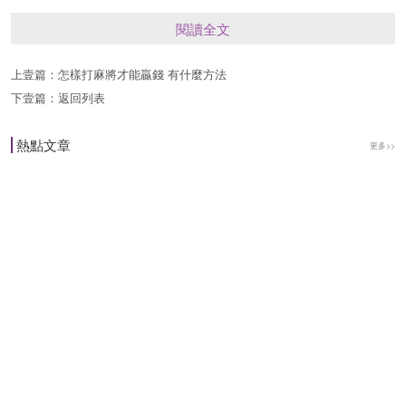
移徙 赴任 栽種 納畜 行喪 齋醮 入學
閱讀全文
裁衣 求財 冠笄
上壹篇：
怎樣打麻將才能贏錢 有什麼方法
下壹篇：
返回列表
【今日老黃歷所忌】
熱點文章
更多>>
詞訟 上梁 豎柱 安床 修造 動土 針灸
出行 出師 求醫
查看黃歷可知，2020年驚蟄節氣這天是宜嫁娶的，
這天是適合結婚的日子。
結婚註意事項
1、如在途中遇上另一迎娶車隊，必須互放鞭炮，