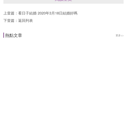
到提升，事業順利有成，賺錢多，人人羨慕！
上壹篇：
看日子結婚 2020年3月18日結婚好嗎
印堂發亮
下壹篇：
返回列表
印堂發亮的征兆一來，自身的黴運就要散開瞭，好
熱點文章
更多>>
運將會接連不斷的出現，因為他們命理之中將有福
星高照，財運得到強化，錢財大賺特賺，一夜暴富
也不再是夢想，富貴的生活享之不盡！
蝙蝠入室
在風水上，有這麼個說法：子鼠為水，是為財。蝙
蝠呢又被叫做“飛鼠”，而且蝙蝠本身就是福氣的象
征。所以如果你在傢中發現瞭蝙蝠，那麼就要恭喜
你瞭，傢中一定會有天大的喜事要發生。傢裡的老