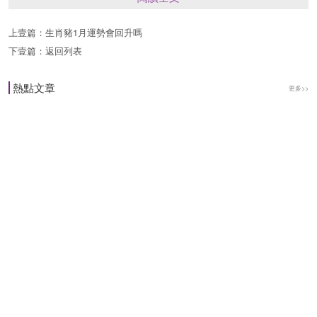
更多異性接觸，從而讓生肖蛇能從中遇到那個讓自
己心動的人，到時候生肖蛇隻需要主動追求，就能
上壹篇：
生肖豬1月運勢會回升嗎
下壹篇：
返回列表
有機會收獲愛情，收獲幸福。
熱點文章
更多>>
生肖猴
雖然生肖猴很聰慧，也很幽默，大多數屬猴的人在
感情生活中表現的都比較主動，隻不過他們對感情
會比較遲鈍一些，所以即使遇到瞭喜歡自己的人也
可能會錯過。在最近一段時間裡生肖猴的桃花運大
增，在這段時間裡屬猴的人對於感情的渴望也會相
比以前更加強烈，所以會在感情生活中表現的更積
極一些，會去主動的追求愛情，從而讓自己能夠更
早的擺脫單身生活，收獲愛情。