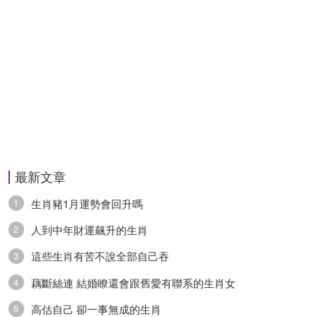
最新文章
生肖豬1月運勢會回升嗎
1
人到中年財運飆升的生肖
2
這些生肖有苦不說全部自己吞
3
藕斷絲連 結婚瞭還會跟舊愛有聯系的生肖女
4
高估自己 卻一事無成的生肖
5