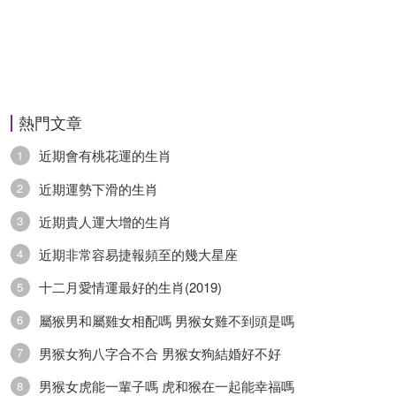
熱門文章
近期會有桃花運的生肖
1
近期運勢下滑的生肖
2
近期貴人運大增的生肖
3
近期非常容易捷報頻至的幾大星座
4
十二月愛情運最好的生肖(2019)
5
屬猴男和屬雞女相配嗎 男猴女雞不到頭是嗎
6
男猴女狗八字合不合 男猴女狗結婚好不好
7
男猴女虎能一輩子嗎 虎和猴在一起能幸福嗎
8