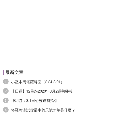
愛情：★★☆
事業：★★☆
財運：★★★★
多關註一下周圍
獅子座
卜牌：審判+ 吊人- 惡魔+
最新文章
小巫本周塔羅牌面（2.24-3.01）
1
愛情：之前和另一半的意見有對立的情況，雙方在
【日運】12星座2020年3月2運勢播報
2
共識上難以達成的難題有望破除僵局。
神叨醬：3.1日心靈運勢指引
3
事業：最近要註意你和工作之間的會產生利益沖
塔羅牌測試你最牛的天賦才華是什麼？
4