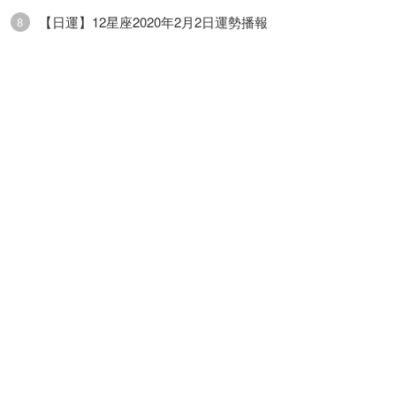
【日運】12星座2020年2月2日運勢播報
8
買入瞭。你會為瞭流失的金錢而感到痛心的。
綜合：★★★☆
愛情：★★★
事業：★★★★
財運：★★☆
存在的東西最好及時解決
天秤座
卜牌：正義+ 死神- 愚人-