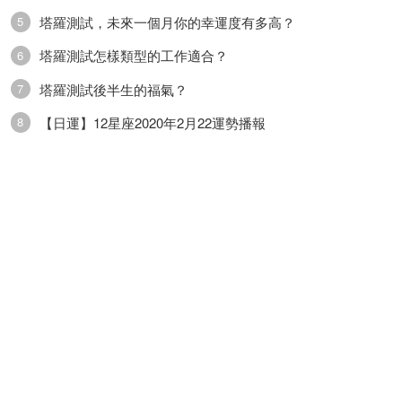
突，這個時候就需要你權衡是站在哪一邊對自己比
塔羅測試，未來一個月你的幸運度有多高？
5
較有利瞭。
塔羅測試怎樣類型的工作適合？
6
塔羅測試後半生的福氣？
7
財運：最近通過向周圍人安利產品獲得一些收入，
【日運】12星座2020年2月22運勢播報
8
但是這個東西有誇大的嫌疑會讓你覺得隱隱有些不
安。
綜合：★★★
愛情：★★★★
事業：★★☆
財運：★★★