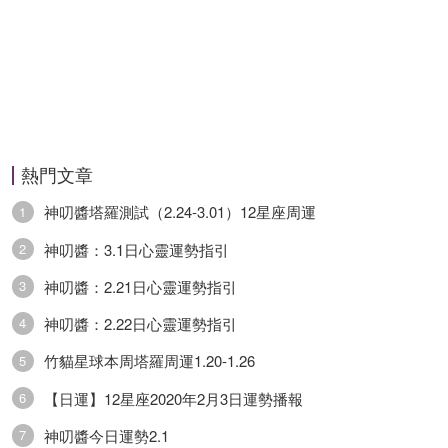
要相信自己的初心是什麼。
處女座
卜牌：月亮+ 戰車+ 戀人-
熱門文章
愛情：表面上兩個人的感情似乎是沒有什麼問題的
神叨醬塔羅測試（2.24-3.01）12星座周運
1
其實有著不可解決的問題，隱藏在平靜之下但暫時
神叨醬：3.1日心靈運勢指引
2
不會爆發。
神叨醬：2.21日心靈運勢指引
3
事業：最近的工作進行的很順利，工作效率飛速提
神叨醬：2.22日心靈運勢指引
4
升，會很快的，將一些難以處理的事情一次性全部
竹貓星球本周塔羅周運1.20-1.26
5
處理完。
【日運】12星座2020年2月3日運勢播報
6
神叨醬今日運勢2.1
7
財運：如果是一些可買可不買的東西，建議就不要