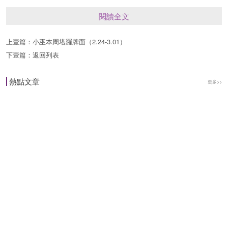
愛情：★★★★
閱讀全文
事業：★★☆
上壹篇：
小巫本周塔羅牌面（2.24-3.01）
下壹篇：
返回列表
財運：★★★★
熱點文章
更多>>
要有創意，要去推進。
金牛座
卜牌：女祭司+ 皇帝- 教皇+
愛情：最近你會感覺到感情有些冷清，而且會把細
節的東西放大，而感到無限感傷，其實偶爾獨處下
感覺也不錯呢。