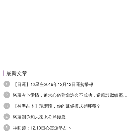
最新文章
【日運】12星座2019年12月13日運勢播報
1
塔羅占卜愛情，追求心儀對象許久不成功，還應該繼續堅持
2
麼？
【神準占卜】現階段，你的賺錢模式是哪種？
3
塔羅測你和未來老公差幾歲
4
神叨醬：12.10日心靈運勢占卜
5