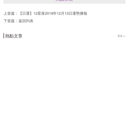
的，一切都是安好的，請相信自己，你能夠處理好
上壹篇：
【日運】12星座2019年12月13日運勢播報
一切，安排好一切。安靜下來，去追隨你心中的方
下壹篇：
返回列表
向和答案吧，相信你自己的選擇是對的，也相信你
熱點文章
更多>>
能夠安排好一切，因為一切都是安好的，你的選擇
裡潛藏瞭世界對你的祝福和愛。
選擇2：生命的回顧
分析：今天是你鏈接自我的好日子，花點時間去審
視自己過去的生活，去看看自己的一周裡的生活情
況吧。工作、學習、感情、行為模式，等等各方面
做的如何，是否有哪裡做的不夠好需要提升和改變
的?是否內心有一些難受的，渴求的事，沒能夠達