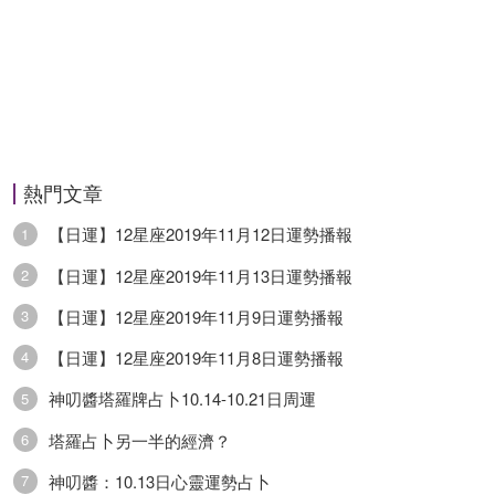
勢一般，你和伴侶之間的親密關系粘度有些降低，
彼此間都沒什麼想法去多花點時間相處。事業方面
運勢稍弱，工作中要避免出現拖延的情況，每天的
工作要盡量當日做完，不要積攢為好。財運方面運
勢平平，投資理財方面沒什麼特別好的機會，想要
熱門文章
入手什麼項目還需耐心點等待一下。健康方面運勢
【日運】12星座2019年11月12日運勢播報
1
普通，多休養為宜。
【日運】12星座2019年11月13日運勢播報
2
【日運】12星座2019年11月9日運勢播報
3
水瓶座
【日運】12星座2019年11月8日運勢播報
4
水瓶座：水瓶座今日運勢一般，工作、生活中多接
神叨醬塔羅牌占卜10.14-10.21日周運
5
點地氣，少些胡思亂想的好。感情方面運勢平平，
塔羅占卜另一半的經濟？
6
你和另一半在一起時在計劃未來生活的基礎上，也
神叨醬：10.13日心靈運勢占卜
7
要考慮彼此之間的承受能力，別想得太離譜瞭。事