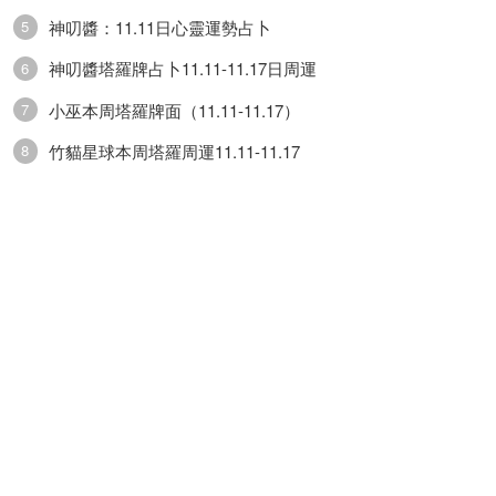
神叨醬：11.11日心靈運勢占卜
5
有點過於小心翼翼瞭。感情方面運勢較弱，你和伴
神叨醬塔羅牌占卜11.11-11.17日周運
6
侶在一起時對方的一些不良情緒可能會影響到自
小巫本周塔羅牌面（11.11-11.17）
7
己，讓你的心情變得忽好忽壞的。事業方面運勢一
竹貓星球本周塔羅周運11.11-11.17
8
般，工作中也許會遇到有點情緒化的上司或是同
事，和他們溝通工作上的問題時，進展可能不算順
利。財運方面運勢普通，投資理財方面有點過於天
真瞭，考慮問題不太全面。健康方面運勢平平，盡
量少去接觸那些負面能量。
摩羯座
摩羯座：摩羯座今日運勢普通，對你來說當前做什
麼事都沒什麼興趣，隻想一個人靜靜。感情方面運