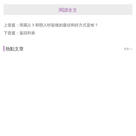
你和另一半之間的親密關系相處得還可以，基本上
閱讀全文
還是按部就班地發展著，沒什麼大問題。事業方面
上壹篇：
塔羅占卜和戀人吵架後的最佳和好方式是啥？
運勢尚可，工作中有不少事情需要你先安排好時
下壹篇：
返回列表
間、主次，不要都攢在一起去做為好，另外還會有
熱點文章
更多>>
些工作上的事情需要你做取舍。財運方面運勢普
通，投資理財方面投入與產出還算正常。健康方面
運勢一般，適當補充些營養的好。
雙子座
雙子座：雙子座今日運勢普通，遇事不要慌亂，很
多情況遠沒有你想象的那麼糟糕。感情方面運勢一
般，雖然你和另一半可能出現一些小爭執，但是多