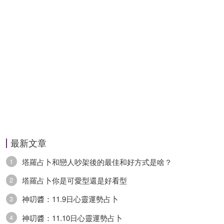
天蠍座
天蠍座：天蠍座今日運勢平平，你想要開始做什麼
事情的話，除瞭仔細計劃外，抓緊時間落實也很重
要。感情方面運勢一般，你和伴侶之間的親密關系
想要發展順利，也要適當地考慮一下物質層面的問
題，有情飲水飽不一定就好。事業方面運勢普通，
工作中要加強自己的行動力，做事避免拖拖拉拉
的。財運方面運勢稍弱，投資理財方面想要參與好
最新文章
的項目，可能需要花費大量精力、財力。健康方面
塔羅占卜和戀人吵架後的最佳和好方式是啥？
1
運勢平平，飲食最好清淡些。
塔羅占卜你是可愛型還是好看型
2
神叨醬：11.9日心靈運勢占卜
3
射手座
神叨醬：11.10日心靈運勢占卜
4
射手座：射手座今日運勢平平，你在生活、工作中