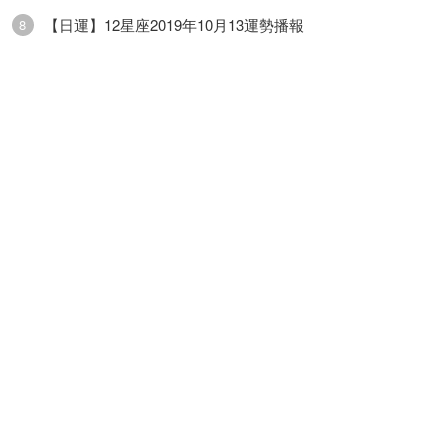
【日運】12星座2019年10月13運勢播報
8
業方面運勢稍弱，工作中可能會出現不少看似對你
有利的機會，但這些機會也可能僅僅是畫大餅而
已。財運方面運勢普通，投資理財方面建議多從自
己熟悉的行業、領域入手會比較好。健康方面運勢
一般，適當活動即可。
雙魚座
雙魚座：雙魚座今日運勢尚可，工作、生活中隻要
有明確的目標不妨放手一搏，不要猶豫。感情方面
運勢還好，你和伴侶之間的親密關系進展速度比較
快，彼此之間的瞭解也在進一步加深之中。事業方
面運勢尚可，工作時多專註一些，多堅持一些的