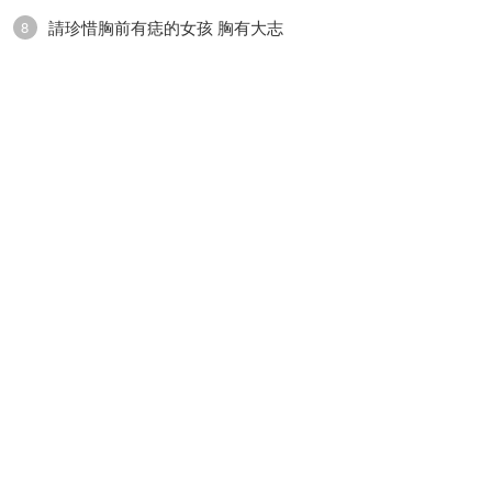
請珍惜胸前有痣的女孩 胸有大志
8