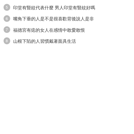
印堂有豎紋代表什麼 男人印堂有豎紋好嗎
5
嘴角下垂的人是不是很喜歡背後說人是非
6
福德宮有痣的女人在感情中敢愛敢恨
7
山根下陷的人習慣戴著面具生活
8