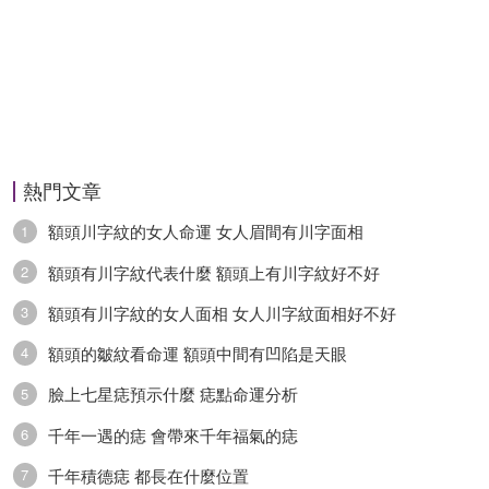
熱門文章
額頭川字紋的女人命運 女人眉間有川字面相
1
額頭有川字紋代表什麼 額頭上有川字紋好不好
2
額頭有川字紋的女人面相 女人川字紋面相好不好
3
額頭的皺紋看命運 額頭中間有凹陷是天眼
4
臉上七星痣預示什麼 痣點命運分析
5
千年一遇的痣 會帶來千年福氣的痣
6
千年積德痣 都長在什麼位置
7