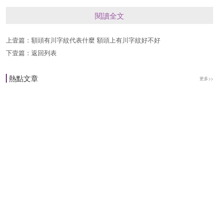
閱讀全文
女人眉間川字紋心機重
面相是很容易看出一個人內心的想法，是善是惡一
上壹篇：
額頭有川字紋代表什麼 額頭上有川字紋好不好
下壹篇：
返回列表
目瞭然，眉間川字紋的女人同長心思很重，心眼很
多，老在心裡面盤算著什麼，城府極深讓人防不勝
熱點文章
更多>>
防。而且她們有著非常惡毒的計謀，如果誰得罪瞭
她，一定會些卑劣的手段去報復對方。在這類女人
眼中，沒有所謂的友情，隻有不共戴天的利益沖
突，看誰都像在看壞人一樣，所以人緣自然差的沒
話說。
女人眉間川字紋命太硬
川字紋又叫“懸針紋”或“斬子紋”，一看這名字就知道