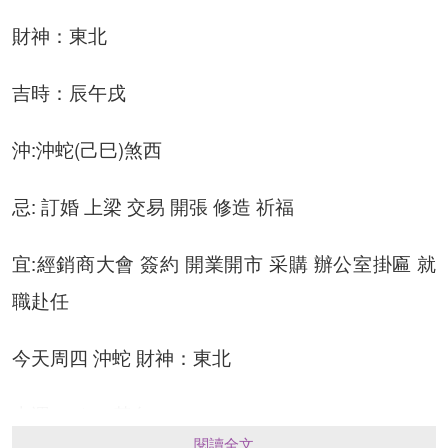
財神：東北
吉時：辰午戌
沖:沖蛇(己巳)煞西
忌: 訂婚 上梁 交易 開張 修造 祈福
宜:經銷商大會 簽約 開業開市 采購 辦公室掛匾 就
職赴任
今天周四 沖蛇 財神：東北
幸運：5/0、黃色。
閱讀全文