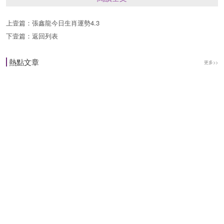
鄭博士提醒：
上壹篇：
張鑫龍今日生肖運勢4.3
下壹篇：
返回列表
鼠：要打小人，
熱點文章
更多>>
牛：謹慎睡眠，
虎：偏財得利，
兔：好事多磨，
龍：大吉大利，
蛇：不得投資，
馬：紫氣東來，