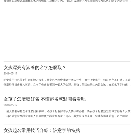
都很出色那麼就必須在起名的時候使用正確的字詞。可以用古漢語字典在線查詢等方式來判斷字的讀音和含
義特征，此外在起名時...
女孩漂亮有涵養的名字怎麼取？
2019-05-17
給女孩子起名需要註意的地方很多，畢竟名字將會伴隨一個人一生，而一個女孩子，如果名字不好聽，不管
什麼時候都會被人笑話。且名字也會影響到一個人的命運、運勢，所以如果生的是女孩，在起名字的時候一
定要多用心。如何給女孩起...
女孩子怎麼取好名 不懂起名就點開看看吧
2019-05-17
一個人的名字包含著他們的精氣神，給孩子起個好名字真的很有必要。為女孩子起名該怎麼做才好呢？女孩
子起名註意避免諧音有的人很喜歡使用諧音來為孩子起名，其實這樣也是有一些地方需要註意，名字的諧音
是很重要的，一旦存在著...
女孩起名常用技巧介紹：註意字的特點