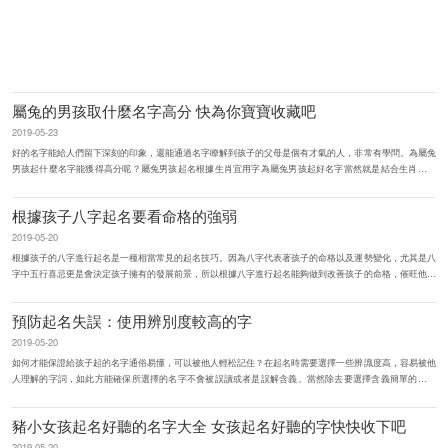
屬兔的男孩取什麼名字高分 快為你寶寶收藏吧
2019-05-23
好的名字能給人們留下深刻的印象，還能通過名字瞭解到孩子的父母是個有才氣的人，非常有學問。為屬兔
男孩起什麼名字能獲得高分呢？屬兔男孩起名根據生肖宜用字為屬兔男孩起好名字當然就是結合生肖喜用
字，就是起名的時候根據...
根據孩子八字起名要看命格的強弱
2019-05-20
根據孩子的八字進行起名是一種相當常見的起名技巧。因為八字代表著孩子的命格以及運勢變化，尤其是八
字中五行喜忌更是會決定孩子擁有的發展前景，所以根據八字進行起名能夠做到改善孩子的命格，催旺他們
的運勢。不過想要用...
預防起名失誤：使用辨別度較高的字
2019-05-20
如何才能保證給孩子起的名字通俗易懂，可以被他人輕松記住？在起名時需要選擇一些辨識度高，容易被他
人理解的字詞，如此方能確保所選擇的名字不會被誤讀或者是誤解含義。當然除去要選擇含義簡單的字之
外，也要在起名時註意五行...
豬小女孩起名好聽的名字大全 女孩起名好聽的字快快收下吧
2019-05-20