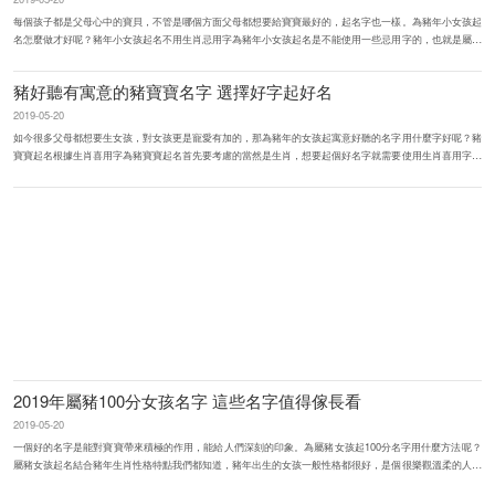
每個孩子都是父母心中的寶貝，不管是哪個方面父母都想要給寶寶最好的，起名字也一樣。為豬年小女孩起
名怎麼做才好呢？豬年小女孩起名不用生肖忌用字為豬年小女孩起名是不能使用一些忌用字的，也就是屬豬
女孩的名字中不宜出現...
豬好聽有寓意的豬寶寶名字 選擇好字起好名
2019-05-20
如今很多父母都想要生女孩，對女孩更是寵愛有加的，那為豬年的女孩起寓意好聽的名字用什麼字好呢？豬
寶寶起名根據生肖喜用字為豬寶寶起名首先要考慮的當然是生肖，想要起個好名字就需要使用生肖喜用字，
就是帶有部首“宀&...
2019年屬豬100分女孩名字 這些名字值得傢長看
2019-05-20
一個好的名字是能對寶寶帶來積極的作用，能給人們深刻的印象。為屬豬女孩起100分名字用什麼方法呢？
屬豬女孩起名結合豬年生肖性格特點我們都知道，豬年出生的女孩一般性格都很好，是個很樂觀溫柔的人，
而且人緣是很好的，很多人...