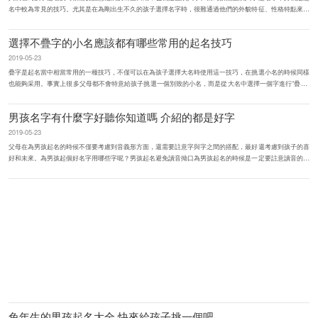
名中較為常見的技巧。尤其是在為剛出生不久的孩子選擇名字時，很難通過他們的外貌特征、性格特點來選
擇合適的字詞，所以...
選擇不疊字的小名應該都有哪些常用的起名技巧
2019-05-23
疊字是起名當中相當常用的一種技巧，不僅可以在為孩子選擇大名時使用這一技巧，在挑選小名的時候同樣
也能夠采用。事實上很多父母都不會特意給孩子挑選一個別致的小名，而是從大名中選擇一個字進行“疊字”
化直接...
男孩名字有什麼字好聽你知道嗎 介紹的都是好字
2019-05-23
父母在為男孩起名的時候不僅要考慮到音義形方面，還需要註意字與字之間的搭配，最好還考慮到孩子的喜
好和未來。為男孩起個好名字用哪些字呢？男孩起名避免讀音拗口為男孩起名的時候是一定要註意讀音的，
需要註意的就是名字和...
兔年生的男孩起名大全 快來給孩子挑一個吧