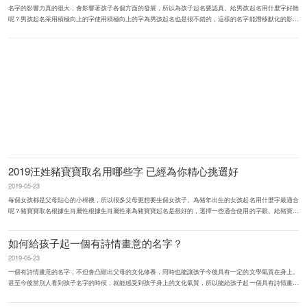
名字的影響力真的很大，會影響著孩子各個方面的發展，所以為孩子起名要認真。給男孩起名用什麼字好聽
呢？男孩起名采用積極向上的字使用積極向上的字為男孩起名也是很不錯的，這樣的名字能潛移默化的影響
著男孩的性格，不僅是這...
2019汪姓豬寶寶取名用哪些字 已經為你精心挑選好
2019-05-23
每個女孩都是父母貼心的小棉襖，所以很多父母更想要生個女孩子。為豬年出生的女孩起名用什麼字最適合
呢？豬寶寶取名根據生肖屬性根據生肖屬性來為豬寶寶起名是很好的，選擇一些適合使用的字眼。給豬寶寶
起個好名字是可以選...
如何給孩子起一個有詩情畫意的名字？
2019-05-23
一個有詩情畫意的名字，不但會凸顯出父母的文化修養，同時也能讓孩子今後具有一定的文學氣質在身上。
甚至今後當別人看到孩子名字的時候，就能感受到孩子身上的文化氣質，所以能給孩子起一個具有詩情畫意
的名字，真的是很不錯。...