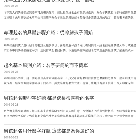
2019-05-23
名字對人們的運勢起到瞭不可忽視的作用，所以起個好名是有很多好處的，為兔年男孩起名的時候要用什麼
方法呢？兔年男孩起名不用生肖忌用字為兔年出生的男孩起名是有很多需要註意的地方，首先要考慮的就是
生肖，想要起個好聽且能...
命理起名的具體步驟介紹：從瞭解孩子開始
2019-05-23
為剛出生的孩子進行起名需要註意很多事項，像是瞭解和孩子姓氏有關的名人姓名如姓陳的名人等，或者是
按照傢中的傳統去挑選字詞，達到排輩起名的目的。不過最為有效的起名方式還是要根據孩子的生辰八字、
五行喜忌來看，也就是...
起名基本原則介紹：名字要簡約而不簡單
2019-05-23
為瞭給自己的孩子起一個好聽且具有內涵的名字，不少父母在起名時往往會怎麼復雜怎麼來，盡可能使用含
義深奧、結構復雜的字作為孩子的名字。其實這種起名方式並不合適，也無法為孩子挑選出令人印象深刻的
名字。好的名字並不...
男孩起名哪些字好聽 都是傢長很喜歡的名字
2019-05-23
名字都是講究好聽的，順口的名字往往能吸引到更多人的註意，也會讓人們感覺到親切感，那給男孩起名適
合使用哪些字眼呢？男孩起名突出男性色彩這幾年是有越來越多的花樣美男出現，我們在生活當中經常會遇
到這樣的人，他們能吸引到...
男孩起名用什麼字好聽 這些都是為你選好的
2019-05-23