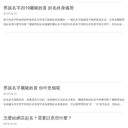
男孩名字2019屬豬姓黃 好名終身備用
2019-05-23
孩子的名字對他們的性格和生活等等方面都是有影響的，一個好名字能讓孩子變得更加自信。父母為屬豬男
孩起名用什麼字好呢？屬豬男孩起名根據所屬生肖不同的生肖是有不同的生肖宜用字和忌用字，所以在起名
的時候是需要註意的...
男孩名字屬豬姓黃 你中意個呢
2019-05-23
起名是不能隨意的，是要講究方法的，使用瞭好方法起名才會好。屬豬男孩的好名字有哪些呢？屬豬男孩起
名根據生肖宜用字利用生肖喜用字來為寶寶起名是很好的，可以選擇帶部首“木”、“月”的字起名，因為在...
怎麼給網店起名？需要註意些什麼？
2019-05-23