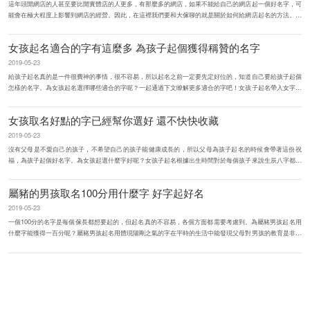
這年頭開網店的人甚至要比開實體店的人更多，有那麼多的網店，如果不能給自己的網店起一個好名字，可
能會在極大程度上影響到網店的經營。因此，在這裡我們要和大傢聊的就是關於如何給網店起名的方法。如
何給網店起名？其實有時...
女孩起名適合的字有這麼多 為孩子起個獲得稱贊的名字
2019-05-23
給孩子起名真的是一件很費神的事情，很不容易，所以起名之前一定要先定好位的，知道自己要給孩子起個
怎樣的名字。為女孩起名選擇哪些適合的字呢？一起通過下文瞭解更多適合的字吧！女孩子起名帶入女字旁
的字給女孩起名使用帶有...
女孩取名好點的字已經幫你選好 還不快快收藏
2019-05-23
沒有父母是不愛自己的孩子，不希望自己的孩子能健康成長的，所以父母為孩子起名的時候會帶著這份祝
福，為孩子起個好名字。為女孩起選什麼字好呢？女孩子起名根據出生時間對於每個孩子來說生辰八字都是
很重要的，也是一個孩子命...
屬豬的男孩取名100分用什麼字 好字起好名
2019-05-23
一個100分的名字是每個傢長都想要起的，但起名真的不容易，各個方面都需要考慮到。為屬豬男孩起名用
什麼字能獲得一百分呢？屬豬男孩起名用體現陽剛之氣的字在平時的生活中能發現父母對男孩的教育是非常
嚴格的，對他們有很高...