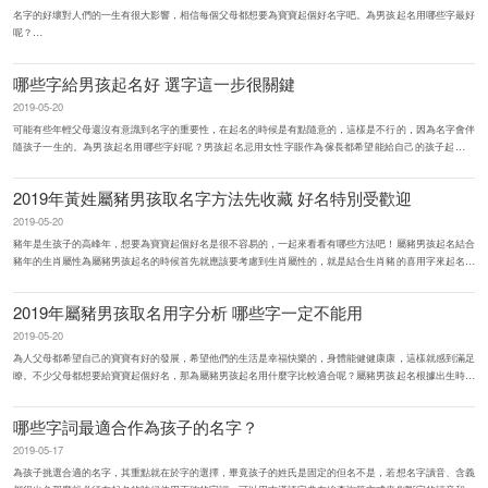
名字的好壞對人們的一生有很大影響，相信每個父母都想要為寶寶起個好名字吧。為男孩起名用哪些字最好
呢？
男孩起名註意字音搭配合理給男孩起名是需要註意字音的搭配，一個好聽順口的名字是每個父母都喜歡的。
如果名字的字...
哪些字給男孩起名好 選字這一步很關鍵
2019-05-20
可能有些年輕父母還沒有意識到名字的重要性，在起名的時候是有點隨意的，這樣是不行的，因為名字會伴
隨孩子一生的。為男孩起名用哪些字好呢？男孩起名忌用女性字眼作為傢長都希望能給自己的孩子起個好
名，但很多傢長對孩子起名...
2019年黃姓屬豬男孩取名字方法先收藏 好名特別受歡迎
2019-05-20
豬年是生孩子的高峰年，想要為寶寶起個好名是很不容易的，一起來看看有哪些方法吧！屬豬男孩起名結合
豬年的生肖屬性為屬豬男孩起名的時候首先就應該要考慮到生肖屬性的，就是結合生肖豬的喜用字來起名，
是能給屬豬男孩起個吉祥...
2019年屬豬男孩取名用字分析 哪些字一定不能用
2019-05-20
為人父母都希望自己的寶寶有好的發展，希望他們的生活是幸福快樂的，身體能健健康康，這樣就感到滿足
瞭。不少父母都想要給寶寶起個好名，那為屬豬男孩起名用什麼字比較適合呢？屬豬男孩起名根據出生時間
有的父母想要為寶寶起個...
哪些字詞最適合作為孩子的名字？
2019-05-17
為孩子挑選合適的名字，其重點就在於字的選擇，畢竟孩子的姓氏是固定的但名不是，若想名字讀音、含義