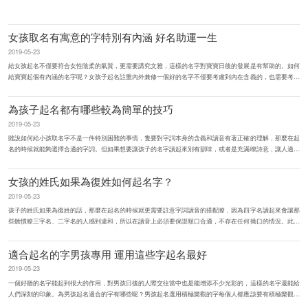
女孩取名有寓意的字特別有內涵 好名助運一生
2019-05-23
給女孩起名不僅要符合女性陰柔的氣質，更需要講究文雅，這樣的名字對寶寶日後的發展是有幫助的。如何
給寶寶起個有內涵的名字呢？女孩子起名註重內外兼修一個好的名字不僅要考慮到內在含義的，也需要考慮
到外在的，這是不能忽視...
為孩子起名都有哪些較為簡單的技巧
2019-05-23
雖說如何給小孩取名字不是一件特別困難的事情，隻要對字詞本身的含義和讀音有著正確的理解，那麼在起
名的時候就能夠選擇合適的字詞。但如果想要讓孩子的名字讀起來別有韻味，或者是充滿瞭詩意，讓人過目
難忘的話，那麼就必須利...
女孩的姓氏如果為復姓如何起名字？
2019-05-23
孩子的姓氏如果為復姓的話，那麼在起名的時候就更需要註意字詞讀音的搭配瞭，因為四字名讀起來會讓那
些聽慣瞭三字名、二字名的人感到違和，所以在讀音上必須要保證順口合適，不存在任何拗口的情況。此外
在選擇好聽的復姓也要...
適合起名的字男孩專用 運用這些字起名最好
2019-05-23
一個好聽的名字能起到很大的作用，對男孩日後的人際交往當中也是能增添不少光彩的，這樣的名字還能給
人們深刻的印象。為男孩起名適合的字有哪些呢？男孩起名選用積極樂觀的字每個人都應該要有積極樂觀的
人生態度，在面對困難...