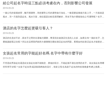
給公司起名字時這三點必須考慮在內，否則影響公司發展
2019-05-23
一傢公司的發展經營，離不開運勢，而想要對公司的運勢進行強化，一般需要從兩個方面入手，一方面就是
風水，另一方面則是起名。風水方面，相信還是比較容易理解的，而名字為什麼能強化公司運勢呢？名字對
公司運勢的強化效果公司的名字...
酒店的名字怎麼起更吸引客人？
2019-05-23
酒店的生意好不好，跟名字之間存在著極大關聯，畢竟現在做酒店生意的人太多，如果沒有一個好名字，怎
麼能讓顧客記住呢？所以在這裡我們就和大傢聊聊怎麼給酒店起名的問題，看看如何給酒店起名才能更好的
吸引顧客。一、突顯酒店特...
女孩起名常用的字能起好名嗎 名字中帶有什麼字好
2019-05-23
不管是給男孩起名還是給女孩起名都不能隨意，要做好區分，不能起個不適合使用的名字。為女孩起名用哪
些常用字好呢？女孩子起名用成語隨著網絡的流行，很多父母在為孩子起名的時候都會參考網上推薦的方
法，想要通過網絡為女孩起...