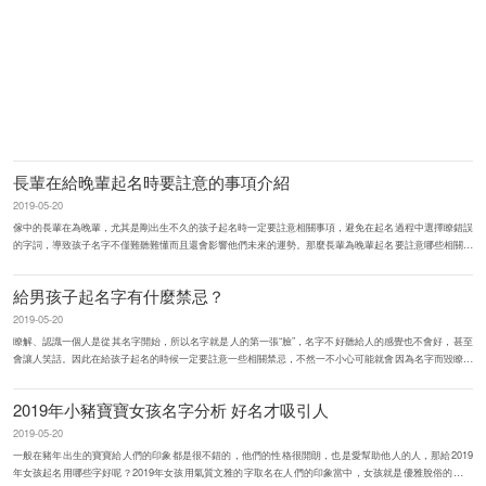
長輩在給晚輩起名時要註意的事項介紹
2019-05-20
傢中的長輩在為晚輩，尤其是剛出生不久的孩子起名時一定要註意相關事項，避免在起名過程中選擇瞭錯誤
的字詞，導致孩子名字不僅難聽難懂而且還會影響他們未來的運勢。那麼長輩為晚輩起名要註意哪些相關事
項呢？一般來說字詞的...
給男孩子起名字有什麼禁忌？
2019-05-20
瞭解、認識一個人是從其名字開始，所以名字就是人的第一張“臉”，名字不好聽給人的感覺也不會好，甚至
會讓人笑話。因此在給孩子起名的時候一定要註意一些相關禁忌，不然一不小心可能就會因為名字而毀瞭孩
子的一生...
2019年小豬寶寶女孩名字分析 好名才吸引人
2019-05-20
一般在豬年出生的寶寶給人們的印象都是很不錯的，他們的性格很開朗，也是愛幫助他人的人，那給2019
年女孩起名用哪些字好呢？2019年女孩用氣質文雅的字取名在人們的印象當中，女孩就是優雅脫俗的，給