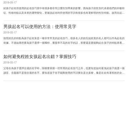
2019-05-17
給孩子起名所使用的起名技巧當中有很多都非常註重性別帶來的影響。因為孩子的性別代表著他們的外貌特
征、性格特點以及未來的運勢變化，更被說起名時所使用的字詞有很多也有著鮮明的性別特點。故而在起名
時需要註意孩子...
男孩起名可以使用的方法：使用常見字
2019-05-17
按照姓氏的特點為孩子起名算是一種非常常見的起名技巧，很多名人的姓氏如姓黃的名人都可以作為起名的
依據。不過如果想要為孩子選擇一個獨特，重復率不高的名字的話，那麼還是要能夠結合孩子的特點來看。
例如為男孩選擇讀音...
如何避免程姓女孩起名出錯？掌握技巧
2019-05-17
父母在為孩子選擇合適的名字時，除瞭要掌握一些常用的起名技巧之外，也要知道如何避免給孩子挑選一個
讀音、含義都不是很合適的名字。要知道孩子名字能夠使用的字詞實在是太多瞭，像是在給有著程姓的女孩
起名時就可以從帶有...