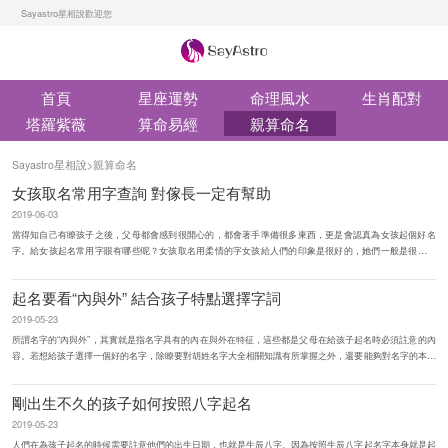
Sayastro星相說歡迎您
首頁
星座運勢
命理風水
生肖配對
塔羅紫薇
算命易經
親算命名
Sayastro星相說
>
親算命名
女孩取名常用字查詢 對傢長一定有幫助
2019-06-03
當得知自己有瞭孩子之後，父母都會感到很開心的，都會著手準備很多東西，更是會認真為女孩起個好名
字。給女孩起名常用字眼有哪些呢？女孩取名用柔情的字女孩給人們的印象是很好的，她們一般是很溫柔
的，很賢淑的一個人，特別聽父母...
起名要看“內與外” 結合孩子特點選擇字詞
2019-05-23
所謂名字的“內與外”，其實就是指名字具有的內在與外在特征，這些都是父母在給孩子起名時必須註意的內
容。若想給孩子選擇一個好的名字，除瞭要對胡姓名字大全相關知識有所掌握之外，還要能夠對名字的本質
有著一個...
剛出生不久的孩子如何按照八字起名
2019-05-23
人們在為孩子起名的時候需要註意他們的出生日期，也就是生辰八字。因為按照生辰八字起名字本身就是起