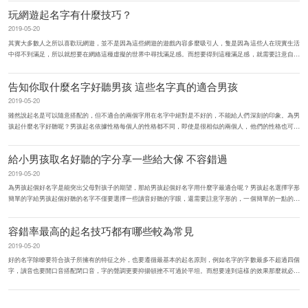
玩網遊起名字有什麼技巧？
2019-05-20
其實大多數人之所以喜歡玩網遊，並不是因為這些網遊的遊戲內容多麼吸引人，隻是因為這些人在現實生活
中得不到滿足，所以就想要在網絡這種虛擬的世界中尋找滿足感。而想要得到這種滿足感，就需要註意自己
的名字，在給自己網遊角...
告知你取什麼名字好聽男孩 這些名字真的適合男孩
2019-05-20
雖然說起名是可以隨意搭配的，但不適合的兩個字用在名字中絕對是不好的，不能給人們深刻的印象。為男
孩起什麼名字好聽呢？男孩起名依據性格每個人的性格都不同，即使是很相似的兩個人，他們的性格也可能
是相反的，因此為男孩起名...
給小男孩取名好聽的字分享一些給大傢 不容錯過
2019-05-20
為男孩起個好名字是能突出父母對孩子的期望，那給男孩起個好名字用什麼字最適合呢？男孩起名選擇字形
簡單的字給男孩起個好聽的名字不僅要選擇一些讀音好聽的字眼，還需要註意字形的，一個簡單的一點的名
字是會給人們一種大方...
容錯率最高的起名技巧都有哪些較為常見
2019-05-20
好的名字除瞭要符合孩子所擁有的特征之外，也要遵循最基本的起名原則，例如名字的字數最多不超過四個
字，讀音也要開口音搭配閉口音，字的聲調更要抑揚頓挫不可過於平坦。而想要達到這樣的效果那麼就必須
選擇合適的起名方法，尤...