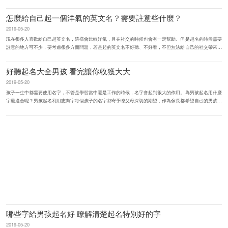
人一種很柔美的感覺，所以為2019...
怎麼給自己起一個洋氣的英文名？需要註意些什麼？
2019-05-20
現在很多人喜歡給自己起英文名，這樣會比較洋氣，且在社交的時候也會有一定幫助。但是起名的時候需要
註意的地方可不少，要考慮很多方面問題，若是起的英文名不好聽、不好看，不但無法給自己的社交帶來幫
助，反而會讓自己被人笑話...
好聽起名大全男孩 看完讓你收獲大大
2019-05-20
孩子一生中都需要使用名字，不管是學習當中還是工作的時候，名字會起到很大的作用。為男孩起名用什麼
字最適合呢？男孩起名利用志向字每個孩子的名字都寄予瞭父母深切的期望，作為傢長都希望自己的男孩能
功成名就，能成就自己的...
哪些字給男孩起名好 瞭解清楚起名特別好的字
2019-05-20